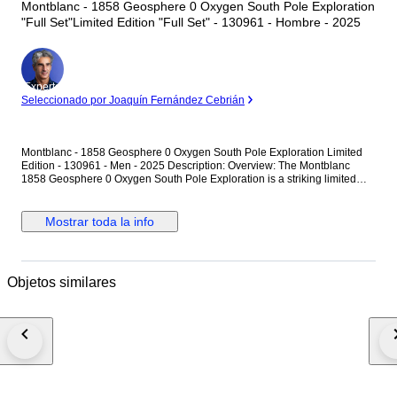
Montblanc - 1858 Geosphere 0 Oxygen South Pole Exploration
"Full Set"Limited Edition "Full Set" - 130961 - Hombre - 2025
Experto
Seleccionado por Joaquín Fernández Cebrián
Montblanc - 1858 Geosphere 0 Oxygen South Pole Exploration Limited
Edition - 130961 - Men - 2025 Description: Overview: The Montblanc
1858 Geosphere 0 Oxygen South Pole Exploration is a striking limited
edition timepiece (1 of 1990 pieces) crafted for extreme environments.
Housed in a lightweight 42mm titanium case completely devoid of oxygen
to prevent fogging and oxidization, it features a mesmerizing ice-blue
Mostrar toda la info
glacial dial with turning Northern and Southern Hemisphere globes. The
spectacular caseback showcases a highly detailed 3D colored laser
engraving of the aurora over the South Pole landscape. Technical
Specifications: • Brand: Montblanc • Collection: 1858 • Model: Geosphere
Objetos similares
0 Oxygen South Pole Exploration Limited Edition (1990 pieces) •
Reference Number: 130961 • Movement: Automatic, Montblanc Calibre
MB 29.25 (Functions: Hour, Minute, Date, Second time zone, Turning
Northern and Southern Hemisphere globes with 24-hour scale and
day/night indication) • Case Material: Titanium • Bezel: Bi-directional
rotating bezel with a blue insert and luminescent cardinal points (N, E, S,
W) • Caseback: Closed titanium caseback featuring a 3D laser engraving
of the South Pole, Aurora Australis, and the Seven Summits • Case
Diameter: 42 mm • Dial: Ice blue with a glacial pattern, luminous Arabic