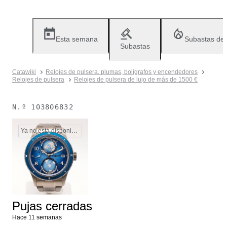
Esta semana
Subastas de
Subastas
Catawiki
Relojes de pulsera, plumas, bolígrafos y encendedores
Relojes de pulsera
Relojes de pulsera de lujo de más de 1500 €
N.º
103806832
Ya no está disponible
Pujas cerradas
Hace 11 semanas