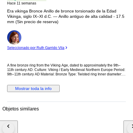
Hace 11 semanas
Era vikinga Bronce Anillo de bronce torsionado de la Edad
Vikinga, siglo IX–XI d.C. — Anillo antiguo de alta calidad - 17.5
mm (Sin precio de reserva)
Experto
Seleccionado por Ruth Garrido Vila
A fine bronze ring from the Viking Age, dated to approximately the 9th–
11th century AD. Culture: Viking / Early Medieval Northern Europe Period:
9th–11th century AD Material: Bronze Type: Twisted ring Inner diameter:
approx. 17.5 mm Condition: Authentic ancient condition with natural
green patina and age wear Shipping: European Union only Acquired on
the European antiquities market, from a private collection. The ring is
Mostrar toda la info
made in a twisted or rope-like design, a decorative form often associated
with early medieval northern metalwork. The surface has a soft rounded
profile, with the twisting pattern still visible around the band. The object
has a simple but attractive appearance. Its design is not overly decorated,
Objetos similares
yet the twisted structure gives the ring movement and character. This
makes it a good example of practical personal jewelry from the Viking
period. The bronze has developed a beautiful natural green patina, with
darker and lighter mineral tones across the surface. The patina is stable
and visually appealing, giving the piece a strong archaeological look. The
ring shows normal age wear, small surface irregularities, and traces of