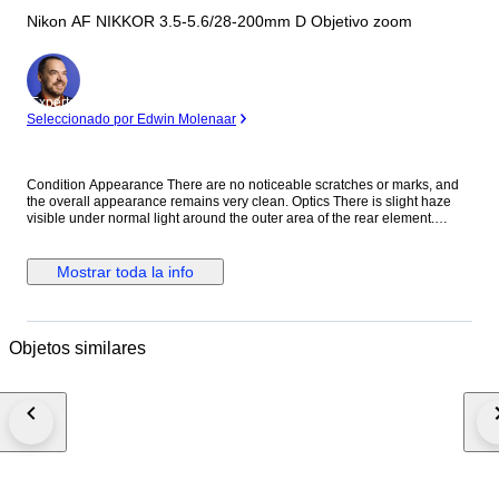
Nikon AF NIKKOR 3.5-5.6/28-200mm D Objetivo zoom
Experto
Seleccionado por Edwin Molenaar
Condition Appearance There are no noticeable scratches or marks, and
the overall appearance remains very clean. Optics There is slight haze
visible under normal light around the outer area of the rear element.
However, this does not affect image quality at all, so you can use it with
confidence. We inspect our items using stronger light than standard
checks, allowing us to provide more accurate information regarding
Mostrar toda la info
optical condition. Function Fully functional. All operations work properly
without any issues. Accessories Front lens cap Rear lens cap Everything
shown in the photos is included. Description This versatile Nikon 28-
200mm zoom lens covers a wide focal range, making it an excellent all-in-
Objetos similares
one solution for travel and everyday photography. Shipping We ship via
DHL, EMS, UPS, or other DDU methods. Import duties and taxes are the
responsibility of the buyer. Final Message Thank you for your interest. This
Nikon 28-200mm lens offers excellent versatility, allowing you to capture
everything from wide-angle scenes to telephoto subjects with a single
lens. Despite minor age-related optical signs, it delivers reliable
performance with no impact on image quality. Each item is carefully
inspected and securely packed to ensure safe delivery worldwide. We
look forward to your purchase. 8B265-0157 25