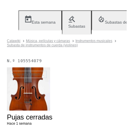
Esta semana
Subastas de
Subastas
Catawiki
Música, películas y cámaras
Instrumentos musicales
Subasta de instrumentos de cuerda (violines)
N.º
105554079
Ya no está disponible
Pujas cerradas
Hace 1 semana