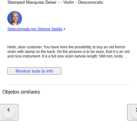
Stamped Marquise Delair - - Violín - Desconocido
Experto
Seleccionado por Simone Sedda
Hello, dear customer. You have here the possibility, to buy an old french
violin with stamp on the back. On the pictures is to be seen, that it is an old
and nice instrument. It is a full size violin (whole length: 588 mm, body:
358 mm, upper bouts: 168 mm; middle bouts: 115 mm; lower bouts: 207
mm) with stamp on the back: LeMarquis doiseaux anno: The violin is in a
very good condition, there are some tears and wears, no cracks to the
Mostrar toda la info
corpus. Small repaired crack to a-peg-hole. !!! Violins and bows described
as 'certified' or 'attributed' include images of their certificates and are
therefore considered to have a higher degree of documented certainty
regarding maker, origin, and age than instruments described only as
Objetos similares
'labelled' (violins) or 'stamped' (bows), for which we provide no guarantee
of any kind