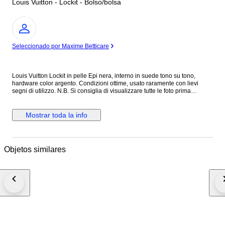
Louis Vuitton - Lockit - Bolso/bolsa
Experto
Seleccionado por Maxime Betticare
Louis Vuitton Lockit in pelle Epi nera, interno in suede tono su tono,
hardware color argento. Condizioni ottime, usato raramente con lievi
segni di utilizzo. N.B. Si consiglia di visualizzare tutte le foto prima
dell’acquisto per assicurarsi di essere soddisfatti delle condizioni
dell’articolo. Altezza 29 cm Lunghezza 30 cm Profondità 10 cm Made in
France Colore: Nero Materiale: Pelle Epi INV.312/26 MAR2310021
Mostrar toda la info
Objetos similares