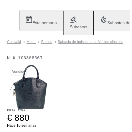
Esta semana
Subastas de
Subastas
Catawiki
Moda
Bolsos
Subasta de bolsos Louis Vuitton clásicos
N.º
103868567
Vendido
PUJA FINAL
€ 880
Hace 10 semanas