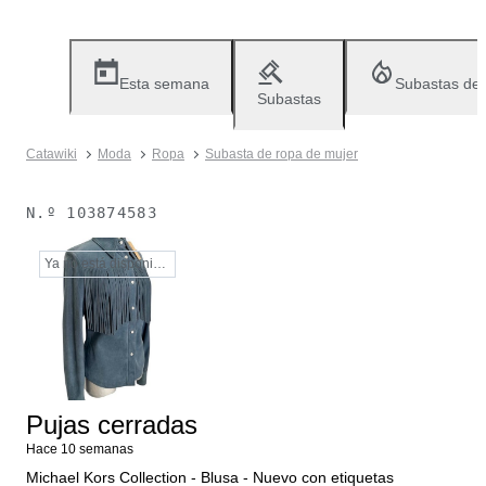
Esta semana
Subastas de
Subastas
Catawiki
Moda
Ropa
Subasta de ropa de mujer
N.º
103874583
Ya no está disponible
Pujas cerradas
Hace 10 semanas
Michael Kors Collection - Blusa - Nuevo con etiquetas