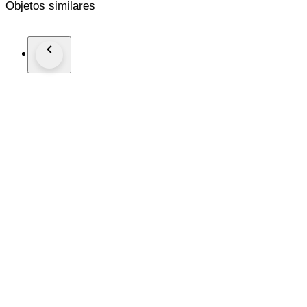
Objetos similares
Reference number: 1505
New genuine leather strap (Non Rolex)
Comes with Rolex certificate (Purchased in year 1975)
This watch is guaranteed to be genuine Rolex.
Shipping by Fedex, DHL or EMS depending on destination
We are not responsible for any customs delays or fees. Duty ta
If winning bidder decides to cancel / withdraw they will bear ri
do not follow return instructions
#Freeshipping2025LUX