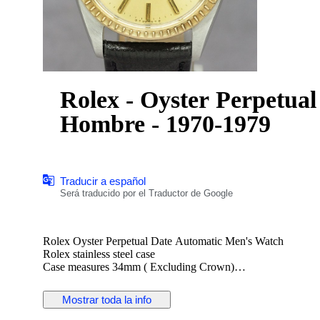
Rolex - Oyster Perpetual
Hombre - 1970-1979
Traducir a español
Será traducido por el Traductor de Google
Rolex Oyster Perpetual Date Automatic Men's Watch
Rolex stainless steel case
Case measures 34mm ( Excluding Crown)
Rolex original sigma dial gold hands (Solid gold index)
Rolex Cal. 1570 automatic winding movement
Mostrar toda la info
Rolex signed screwdown crown
Non quickset date