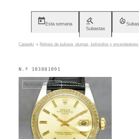
Esta semana
Subas
Subastas
Catawiki
Relojes de pulsera, plumas, bolígrafos y encendedores
N.º
103881091
Ya no está disponible