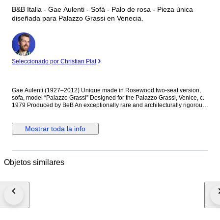
B&B Italia - Gae Aulenti - Sofá - Palo de rosa - Pieza única
diseñada para Palazzo Grassi en Venecia.
Experto
Seleccionado por Christian Plat
Gae Aulenti (1927–2012) Unique made in Rosewood two-seat version,
sofa, model “Palazzo Grassi” Designed for the Palazzo Grassi, Venice, c.
1979 Produced by BeB An exceptionally rare and architecturally rigorous
two-seat sofa designed by Gae Aulenti for the furnishing of Palazzo
Grassi, Venice, conceived as part of her celebrated intervention on the
historic interior. The structure is crafted in solid palisander (rosewood), its
Mostrar toda la info
severe rectilinear geometry softened by the rhythmic vertical slats forming
the armrests—an unmistakable dialogue between modernist discipline
and Venetian architectural tradition. The generously proportioned seat
and backrest are upholstered in original black leather, offering a
Objetos similares
deliberate contrast between material warmth and formal austerity.