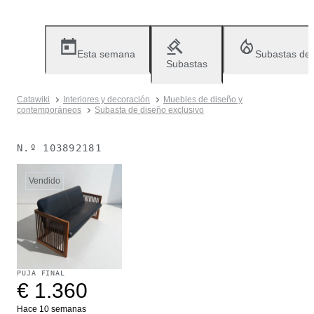
Esta semana
Subastas de
Subastas
Catawiki
Interiores y decoración
Muebles de diseño y
contemporáneos
Subasta de diseño exclusivo
N.º
103892181
Vendido
PUJA FINAL
€ 1.360
Hace 10 semanas