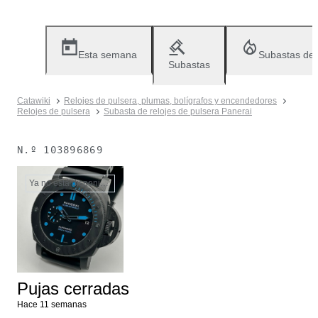
Esta semana
Subastas de
Subastas
Catawiki
Relojes de pulsera, plumas, bolígrafos y encendedores
Relojes de pulsera
Subasta de relojes de pulsera Panerai
N.º
103896869
Ya no está disponible
Pujas cerradas
Hace 11 semanas