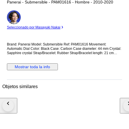
Panerai - Submersible - PAM01616 - Hombre - 2010-2020
Experto
Seleccionado por Masayuki Nakai
Brand: Panerai Model: Submersible Ref: PAM01616 Movement:
Automatic Dial Color: Black Case: Carbon Case diameter: 44 mm Crystal:
Sapphire crystal Strap/Bracelet: Rubber Strap/Bracelet length: 21 cm
Clasp: Buckle Condition: Worn and in very good condition Extras: No Box,
No Papers *Shipping via UPS (fast shipping with tracking and signature)
**Optional shipping from Europe(EU) is available. Please contact seller
Mostrar toda la info
for details.
Objetos similares