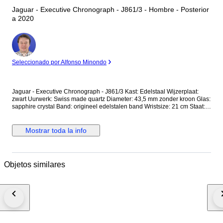
Jaguar - Executive Chronograph - J861/3 - Hombre - Posterior
a 2020
Experto
Seleccionado por Alfonso Minondo
Jaguar - Executive Chronograph - J861/3 Kast: Edelstaal Wijzerplaat:
zwart Uurwerk: Swiss made quartz Diameter: 43,5 mm zonder kroon Glas:
sapphire crystal Band: origineel edelstalen band Wristsize: 21 cm Staat:
Nieuwstaat! Garantie: 1 jaar "de Horlogemeesters" Wordt geleverd in
originele doos + documenten. Dit horloge wordt aangetekend en
verzekerd verstuurd (DHL-express).
Mostrar toda la info
Objetos similares