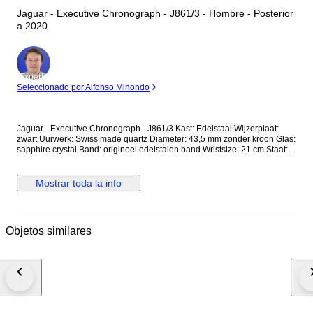
Jaguar - Executive Chronograph - J861/3 - Hombre - Posterior
a 2020
Experto
Seleccionado por Alfonso Minondo
Jaguar - Executive Chronograph - J861/3 Kast: Edelstaal Wijzerplaat:
zwart Uurwerk: Swiss made quartz Diameter: 43,5 mm zonder kroon Glas:
sapphire crystal Band: origineel edelstalen band Wristsize: 21 cm Staat:
Nieuwstaat! Garantie: 1 jaar "de Horlogemeesters" Wordt geleverd in
originele doos + documenten. Dit horloge wordt aangetekend en
verzekerd verstuurd (DHL-express).
Mostrar toda la info
Objetos similares