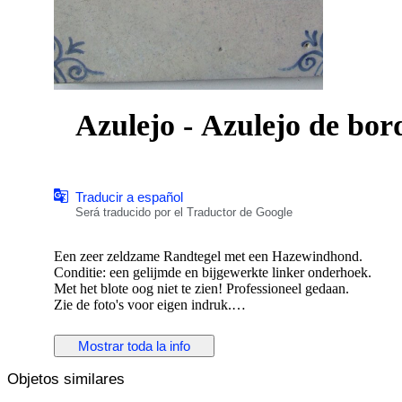
Azulejo - Azulejo de bor
Traducir a español
Será traducido por el Traductor de Google
Een zeer zeldzame Randtegel met een Hazewindhond.
Conditie: een gelijmde en bijgewerkte linker onderhoek.
Met het blote oog niet te zien! Professioneel gedaan.
Zie de foto's voor eigen indruk.
Afmetingen: 127x102x12 mm. Ca. 1640 waarschijnlijk gem
Bieden vanaf 125 euro.
Mostrar toda la info
Wordt zorgvuldig verpakt en verzonden met track/trace code 
Objetos similares