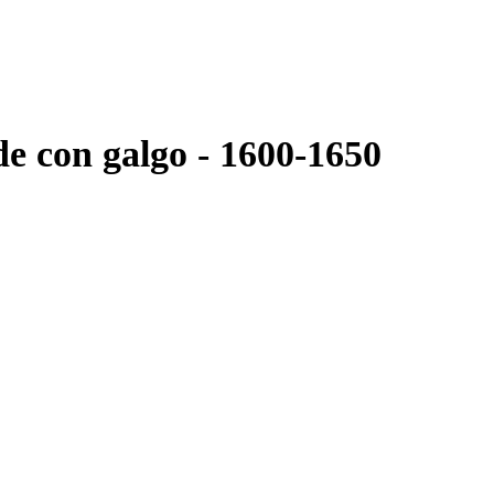
de con galgo - 1600-1650
aakt in Makkum.
Postnl Pakketdienst