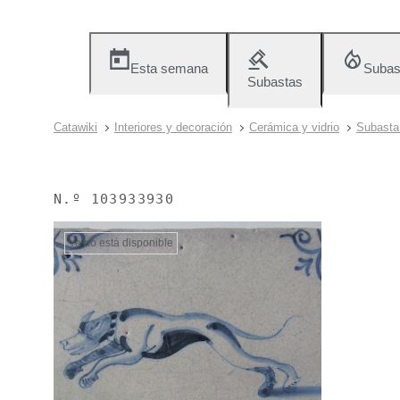
Esta semana
Subas
Subastas
Catawiki
Interiores y decoración
Cerámica y vidrio
Subasta 
N.º
103933930
Ya no está disponible