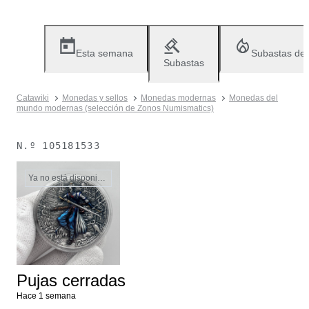
Esta semana
Subastas de
Subastas
Catawiki
Monedas y sellos
Monedas modernas
Monedas del
mundo modernas (selección de Zonos Numismatics)
N.º
105181533
Ya no está disponible
Pujas cerradas
Hace 1 semana