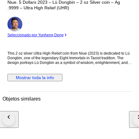
Niue. 5 Dollars 2023 – Lü Dongbin – 2 oz Silver coin – Ag
.9999 – Ultra High Relief (UHR)
Experto
Seleccionado por Yunheng Deng
This 2 oz silver Ultra High Relief coin from Niue (2023) is dedicated to Lü
Dongbin, one of the legendary Eight Immortals in Taoist tradition. The
design portrays Lü Dongbin as a symbol of wisdom, enlightenment, and
spiritual power, reflecting his important place in Chinese mythology and
cultural heritage. Details: — Country: Niue — Year: 2023 — Theme: Lü
Dongbin — Metal: Silver (Ag .9999) — Weight: 2 oz (62.2 g) — Face
Mostrar toda la info
value: 5 Dollars — Finish: Ultra High Relief (UHR) — Diameter: approx.
45–50 mm — Edition: Limited issue Description: The reverse features a
highly sculpted depiction of Lü Dongbin, often shown with his mystical
sword and flowing robes, symbolizing protection and spiritual mastery.
Objetos similares
The Ultra High Relief minting technique dramatically enhances depth and
three-dimensional detail, giving the coin exceptional visual presence and
artistic impact. The obverse displays the effigy of King Charles III together
with the denomination and year of issue, confirming its legal tender status
of Niue. Condition Note: This is an Ultra High Relief collector coin struck
in fine silver. Due to the UHR minting process, minor contact marks, small
surface lines, micro-scratches, light natural toning, or slight relief-edge
variations may occur. Such characteristics are typical for Ultra High Relief
silver coins and do not affect authenticity or collectible value.