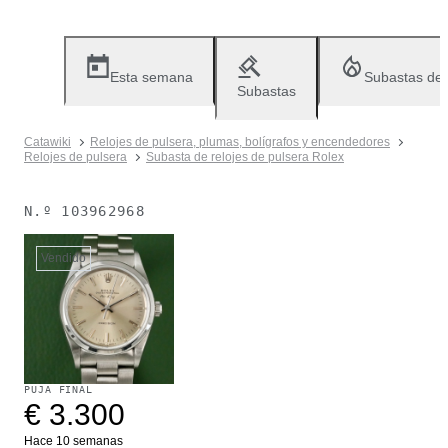
Esta semana
Subastas de
Subastas
Catawiki
Relojes de pulsera, plumas, bolígrafos y encendedores
Relojes de pulsera
Subasta de relojes de pulsera Rolex
N.º
103962968
Vendido
PUJA FINAL
€ 3.300
Hace 10 semanas