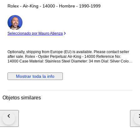
Rolex - Air-King - 14000 - Hombre - 1990-1999
Experto
Seleccionado por Mauro Atienza
Optionally, shipping from Europe (EU) is available. Please contact seller
after sale. Rolex - Oyster Perpetual Air-King - 14000 Reference No:
14000 Case Material: Stainless Steel Diameter: 34 mm Dial: Silver Colour
Original Rolex Dial Glass: Scracth Resistant Sapphire (Crystal) glass
Bracelet: Original Stainless Steel Oyster bracelet / Fits up to 17.5-18 cm
wrist approximately Clasp: Hidden Deployment Case Back: Solid
Mostrar toda la info
Condition: Worn & Very good condition Movement: Automatic Functions:
Hour, Minute and Second Extras: No Box / No Paper (The box that
appears in the photos is my shooting platform.) **I will use FedEX / Ups
worldwide priority shipping to make sure that the items finds you as soon
Objetos similares
as possible (takes usually 3-5 days *we don't guarantee water resistance
** Receiver responsible with the custom fees