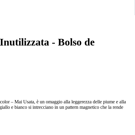
Inutilizzata - Bolso de
olor – Mai Usata, è un omaggio alla leggerezza delle piume e alla
 giallo e bianco si intrecciano in un pattern magnetico che la rende
l comune anche nei momenti più casual.
icolor – Mai Usata è realizzata in seta e si racchiude nella sua sacca.
tro.