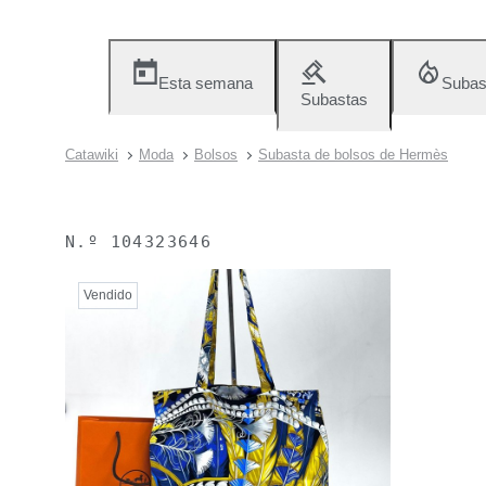
Esta semana
Subas
Subastas
Catawiki
Moda
Bolsos
Subasta de bolsos de Hermès
N.º
104323646
Vendido