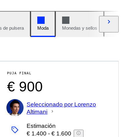
s de pulsera
Moda
Monedas y sellos
Cómics
PUJA FINAL
€ 900
Seleccionado por Lorenzo
Altimani
Experto
Estimación
€ 1.400
-
€ 1.600