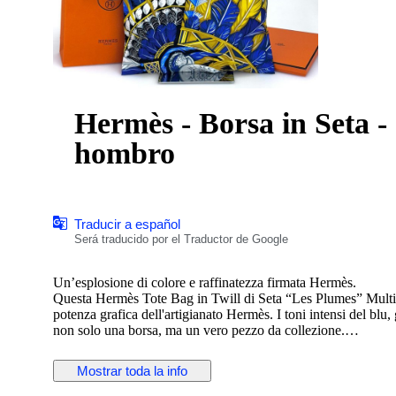
Hermès - Borsa in Seta - 
hombro
Traducir a español
Será traducido por el Traductor de Google
Un’esplosione di colore e raffinatezza firmata Hermès.
Questa Hermès Tote Bag in Twill di Seta “Les Plumes” Multic
potenza grafica dell'artigianato Hermès. I toni intensi del blu,
non solo una borsa, ma un vero pezzo da collezione.
Perfetta per chi vuole distinguersi con un’eleganza fuori da
SCHEDA TECNICA
Mostrar toda la info
Questa Hermès Tote Bag in Twill di Seta “Les Plumes” Mult
Mai usata è completa di scatola, busta shopper, etichette e nas