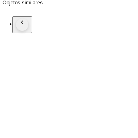
Objetos similares
DIMENSIONI
Hermès Tote Bag in Twill di Seta “Les Plumes” Multicolor –
Lunghezza: 37 cm
Altezza: 38 cm
Larghezza: 2 cm
Manici: 29 cm
DETTAGLI
Codice: 6178B448
Brand: Hermès
Made in: Francia
Colore: Multicolore
Materiale: Seta
Condizioni: Nuovo
Questa Hermès Tote Bag in Twill di Seta “Les Plumes” Multi
Arriva completa di scatola e shopper originali: un vero gioiello