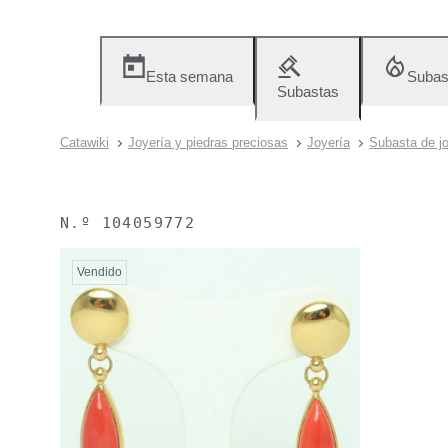
Esta semana
Subas
Subastas
Catawiki
Joyería y piedras preciosas
Joyería
Subasta de jo
N.º
104059772
Vendido