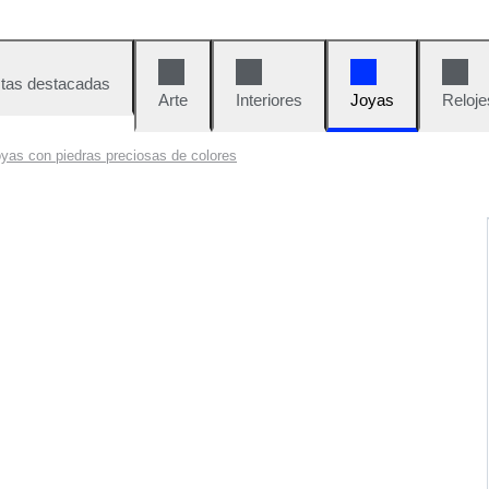
tas destacadas
Arte
Interiores
Joyas
Reloje
yas con piedras preciosas de colores