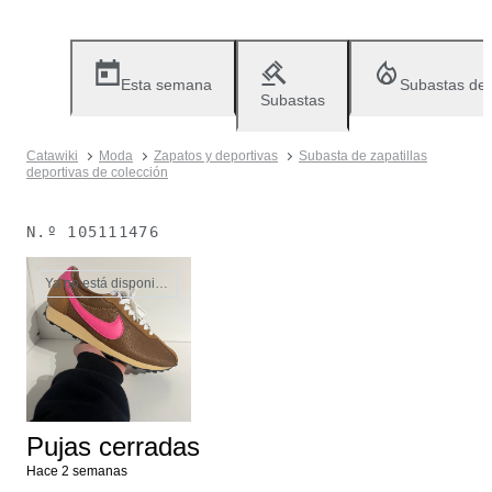
Esta semana
Subastas de
Subastas
Catawiki
Moda
Zapatos y deportivas
Subasta de zapatillas
deportivas de colección
N.º
105111476
Ya no está disponible
Pujas cerradas
Hace 2 semanas