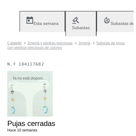
Esta semana
Subastas de
Subastas
Catawiki
Joyería y piedras preciosas
Joyería
Subasta de joyas
con piedras preciosas de colores
N.º
104117682
Ya no está disponible
Pujas cerradas
Hace 10 semanas