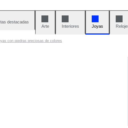
tas destacadas
Arte
Interiores
Joyas
Reloje
yas con piedras preciosas de colores