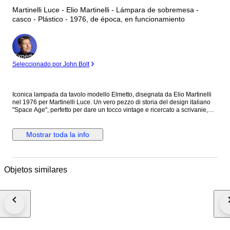
Martinelli Luce - Elio Martinelli - Lámpara de sobremesa -
casco - Plástico - 1976, de época, en funcionamiento
Experto
Seleccionado por John Bolt
Iconica lampada da tavolo modello Elmetto, disegnata da Elio Martinelli
nel 1976 per Martinelli Luce. Un vero pezzo di storia del design italiano
"Space Age", perfetto per dare un tocco vintage e ricercato a scrivanie,
comodini o zone living. Caratteristiche principali: Design: Forma ispirata a
un casco militare con base conica e diffusore semisferico. Funzionalità: Il
paralume è orientabile con un semplice tocco, permettendo di regolare
Mostrar toda la info
l’intensità e la direzione della luce. Materiale: Resina stampata di alta
qualità. Colore: Bianco (originale). Dimensioni: Altezza 28 cm, Diametro
22 cm. Produzione: Made in Italy. Condizioni: La lampada è perfettamente
funzionante e completa di ogni sua parte originale.
Objetos similares