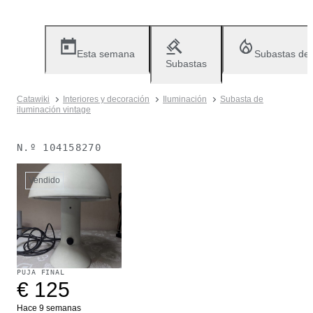
Esta semana
Subastas de
Subastas
Catawiki
Interiores y decoración
Iluminación
Subasta de
iluminación vintage
N.º
104158270
Vendido
PUJA FINAL
€ 125
Hace 9 semanas