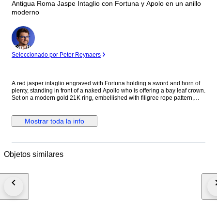
Antigua Roma Jaspe Intaglio con Fortuna y Apolo en un anillo
moderno
Experto
Seleccionado por Peter Reynaers
A red jasper intaglio engraved with Fortuna holding a sword and horn of
plenty, standing in front of a naked Apollo who is offering a bay leaf crown.
Set on a modern gold 21K ring, embellished with filigree rope pattern,
swirls and granules. Excellent details. A depiction of Apollo offering a bay
leaf crown to Fortuna represents the honoring of fortune, prosperity, or a
victorious outcome. Size: USA= 8 - GB= P/Q - 2 cm Inside D Material: Red
Mostrar toda la info
Jasper set in modern gold, total weight= 4.3 grms Culture: Roman, c. 2nd
Century A.D. for the intaglio, the ring later Condition: Intact Provenance:
London private collection, acquired prior to 2000. The seller guarantees
that this item has been legally acquired & will be legally exported, related
Objetos similares
documents seen by Catawiki. This item do not need an export licence
within the EU. The seller will inform the buyer if it needs a UK export
licence outside the EU Worldwide shipping by Registered Mail. Comes
with a Certificate of Authenticity N.B. Import duties may be incurred on
orders shipped to countries outside the UK. Notice: We are not able to
ship to Greece and Cyprus. Catawiki disclaimer: This object has been
dated based on style by the seller . No further tests, such as an analysis of
metals(XRF-test) have been conducted to check the integrity of the piece.