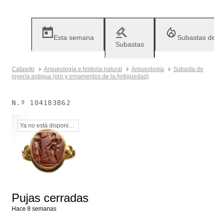
Esta semana
Subastas de
Subastas
Catawiki
Arqueología e historia natural
Arqueología
Subasta de
joyería antigua (oro y ornamentos de la Antigüedad)
N.º
104183862
Ya no está disponible
Pujas cerradas
Hace 8 semanas