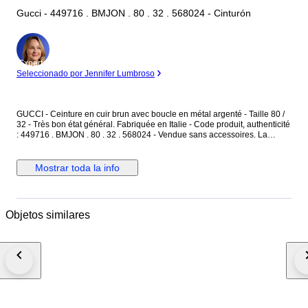
Gucci - 449716 . BMJON . 80 . 32 . 568024 - Cinturón
Experto
Seleccionado por Jennifer Lumbroso
GUCCI - Ceinture en cuir brun avec boucle en métal argenté - Taille 80 /
32 - Très bon état général. Fabriquée en Italie - Code produit, authenticité
: 449716 . BMJON . 80 . 32 . 568024 - Vendue sans accessoires. La
ceinture est en cuir couleur brun, avec des motifs monogramme "GG" -
L'intérieur est en cuir brun finition lisse - La boucle est en métal argenté,
avec l'inscription "Gucci" gravée. Dimensions : Longueur totale 95 cm -
Mostrar toda la info
Largeur du cuir 4 cm - Boucle en métal argenté : 5,3 cm x 6,5 cm. La
ceinture est réglable avec ses 5 trous de réglages d'origine. La boucle
présente des micros rayures merci de prendre en compte les photos. La
ceinture est en très bon état général.
Objetos similares