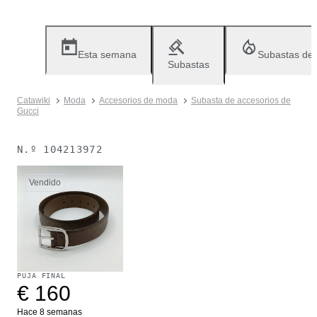
Esta semana
Subastas de
Subastas
Catawiki
Moda
Accesorios de moda
Subasta de accesorios de
Gucci
N.º
104213972
Vendido
PUJA FINAL
€ 160
Hace 8 semanas