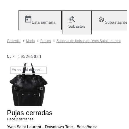
Esta semana
Subastas de
Subastas
Catawiki
Moda
Bolsos
Subasta de bolsos de Yves Saint Laurent
N.º
105265031
Ya no está disponible
Pujas cerradas
Hace 2 semanas
Yves Saint Laurent - Downtown Tote - Bolso/bolsa