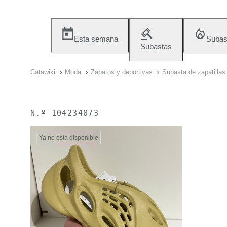
Esta semana
Subas
Subastas
Catawiki
Moda
Zapatos y deportivas
Subasta de zapatillas
N.º
104234073
Ya no está disponible