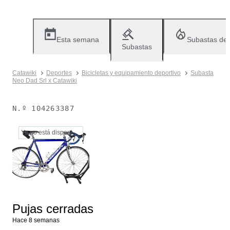
Esta semana
Subastas de
Subastas
Catawiki
Deportes
Bicicletas y equipamiento deportivo
Subasta
Neo Dad Srl x Catawiki
N.º
104263387
Ya no está disponible
Pujas cerradas
Hace 8 semanas