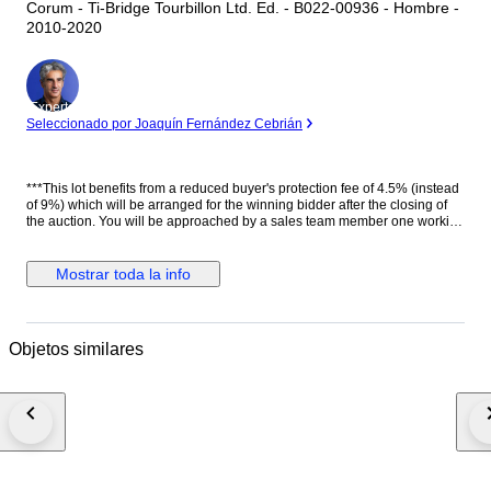
Corum - Ti-Bridge Tourbillon Ltd. Ed. - B022-00936 - Hombre -
2010-2020
Experto
Seleccionado por Joaquín Fernández Cebrián
***This lot benefits from a reduced buyer's protection fee of 4.5% (instead
of 9%) which will be arranged for the winning bidder after the closing of
the auction. You will be approached by a sales team member one working
day after the auction has ended. They will help you further with the
discount*** Género: Hombre Estado: Nuevo Movimiento: Carga manual
(cuerda), Tourbillon. Calibre CO.022. 22 jewels. 72h power reserve.
Mostrar toda la info
21600 A/h Caja: Titanio con tratamiento PVD, Tonel Corona: Con logo.
Titanio con tratamiento PVD. Tapa trasera: Con cristal. Con inscripciones.
Con logo. Sujeta con 6 tornillos. Titanio PVD negro. Esfera: Esqueleto.
Manecillas luminiscentes. Cristal: Zafiro curvo Correa: Negra. Piel de
Objetos similares
cocodrilo auténtica. Cierre: Acero inoxidable. Con logo. Con pulsadores.
Deployante doble. Dimensiones: Diámetro (sin corona): 42.4 mm. Altura
con asas: 52 mm. Grueso: 13.6 mm. Anchura entre asas: 24 mm. Anchura
cierre: 21 mm. Peso: 125 gr Resistencia al agua: 3 Atm. Caja original de
madera. Documentación completa. Edición limitada de 50 piezas. Precio
de tarifa (PVP): 68000 €