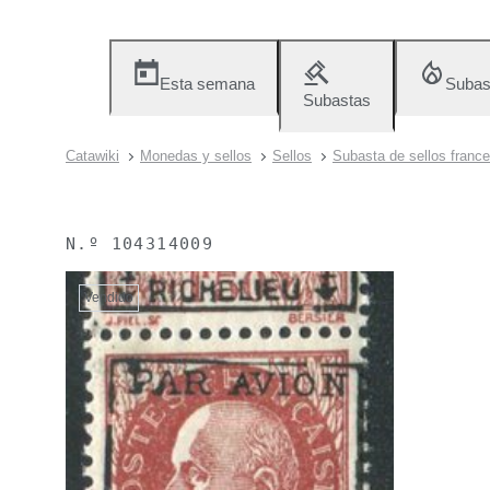
Esta semana
Subas
Subastas
Catawiki
Monedas y sellos
Sellos
Subasta de sellos france
N.º
104314009
Vendido