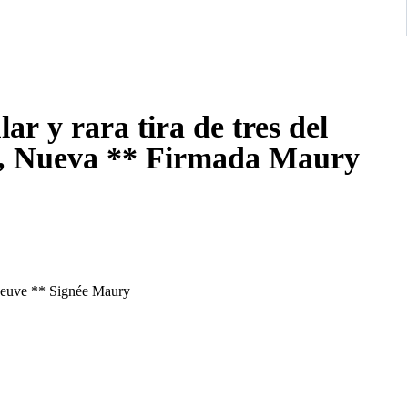
ar y rara tira de tres del
º 3, Nueva ** Firmada Maury
 Neuve ** Signée Maury
udo Judd3705