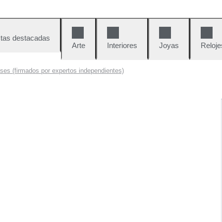
tas destacadas
Arte
Interiores
Joyas
Reloje
ses (firmados por expertos independientes)