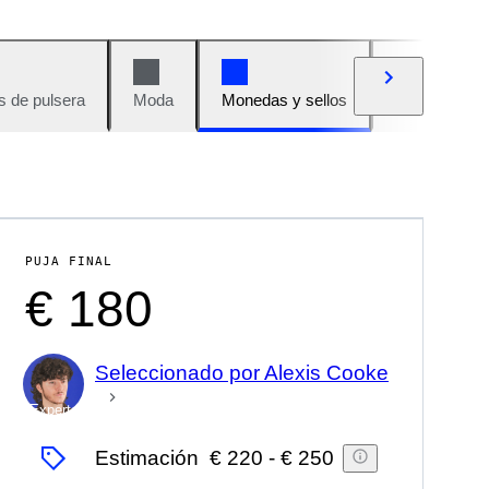
s de pulsera
Moda
Monedas y sellos
Cómics
PUJA FINAL
€ 180
Seleccionado por Alexis Cooke
Experto
Estimación
€ 220
-
€ 250