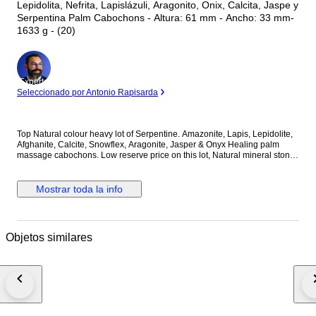
Lepidolita, Nefrita, Lapislázuli, Aragonito, Onix, Calcita, Jaspe y
Serpentina Palm Cabochons - Altura: 61 mm - Ancho: 33 mm-
1633 g - (20)
Experto
Seleccionado por Antonio Rapisarda
Top Natural colour heavy lot of Serpentine. Amazonite, Lapis, Lepidolite,
Afghanite, Calcite, Snowflex, Aragonite, Jasper & Onyx Healing palm
massage cabochons. Low reserve price on this lot, Natural mineral stones
are considered as spiritual healing stone from very long time. The colour
of this lot is very rare and the origin of stone is from world famous Madan
mines located in Badakhshaan, Afghanistan. The glow of natural stone is
Mostrar toda la info
very attractive when placed under light and provides relaxation to eyes.
Total Number of Pieces: 20 Total Weight: 1633 Grams Sizes From: 61 x 33
x 25 mm TO 58 x 37 x 32 mm Registered international shipping
Objetos similares