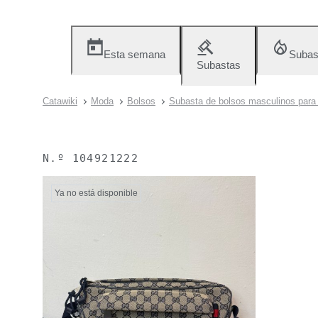
Esta semana
Subas
Subastas
Catawiki
Moda
Bolsos
Subasta de bolsos masculinos para e
N.º
104921222
Ya no está disponible