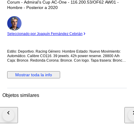
Corum - Admiral’s Cup AC-One - 116.200.53/OF62 AW01 -
Hombre - Posterior a 2020
Experto
Seleccionado por Joaquín Fernández Cebrián
Estilo: Deportivo. Racing Género: Hombre Estado: Nuevo Movimiento:
Automático. Calibre CO116. 39 jewels. 42h power reserve. 28800 A/h
Caja: Bronce. Redonda Corona: Bronce. Con logo. Tapa trasera: Bronce.
Con cristal. Con inscripciones. Roscada. Esfera: Marrón. De madera. 2
subesferas. Calendario a las 6. Manecillas luminiscentes. Segundero
central. Cristal: Zafiro esférico antirreflectante Correa: Piel marrón. Cierre:
Mostrar toda la info
Titanio con PVD negro. Con logo. Con pulsadores. Deployante de
mariposa. Dimensiones: Diámetro (sin corona): 44 mm. Altura con asas:
50.7 mm. Grueso: 14.3 mm. Anchura entre asas: 22.5 mm. Anchura cierre:
19.5 mm. Peso: 165 gr Resistencia al agua: 10 Atm. Caja original de
Objetos similares
madera. Documentación completa Precio de tarifa (PVP): 14000€