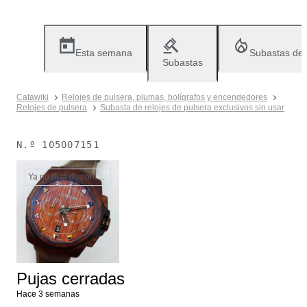
Esta semana
Subastas de
Subastas
Catawiki
Relojes de pulsera, plumas, bolígrafos y encendedores
Relojes de pulsera
Subasta de relojes de pulsera exclusivos sin usar
N.º
105007151
Ya no está disponible
Pujas cerradas
Hace 3 semanas