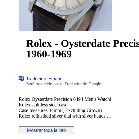
Rolex - Oysterdate Preci
1960-1969
Traducir a español
Será traducido por el Traductor de Google
Rolex Oysterdate Precision 6494 Men's Watch!
Rolex stainless steel case
Case measures 34mm ( Excluding Crown)
Rolex refinsihed silver dial with silver hands
Rolex hand winding movement
Rolex signed screwdown crown
Mostrar toda la info
Non quickset date (Red/Black date)
Reference number: 6494