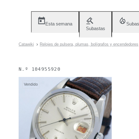
Esta semana
Subas
Subastas
Catawiki
Relojes de pulsera, plumas, bolígrafos y encendedores
N.º
104955920
Vendido