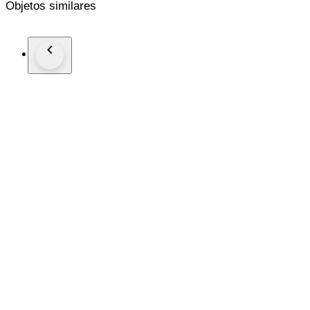
Objetos similares
New genuine leather strap (Non Rolex)
This watch is guaranteed to be genuine Rolex.
Shipping by Fedex, DHL or EMS depending on destination
We are not responsible for any customs delays or fees. Duty ta
If winning bidder decides to cancel / withdraw they will bear ri