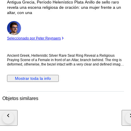
Antigua Grecia, Período Helenístico Plata Anillo de sello raro
revela una escena religiosa de oración: una mujer frente a un
altar, con una
Experto
Seleccionado por Peter Reynaers
Ancient Greek, Hellenistic Silver Rare Seal Ring Reveal a Religious
Praying Scene of a Female in front of an Altar, branch behind. The ring is
deformed, otherwise, the bezel intact with a very clear and defined image
and nice old cabinet tone. Rare Weight: 3.3 g. Width: 2 cm.
Mostrar toda la info
Objetos similares