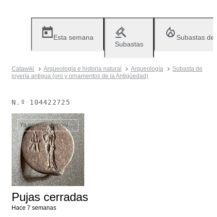
Esta semana
Subastas de
Subastas
Catawiki
Arqueología e historia natural
Arqueología
Subasta de
joyería antigua (oro y ornamentos de la Antigüedad)
N.º
104422725
Ya no está disponible
Pujas cerradas
Hace 7 semanas