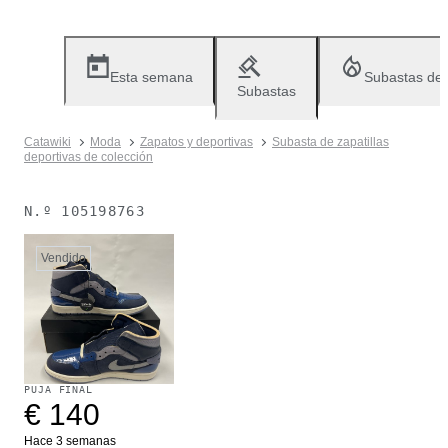
Esta semana
Subastas de
Subastas
Catawiki
Moda
Zapatos y deportivas
Subasta de zapatillas
deportivas de colección
N.º
105198763
Vendido
PUJA FINAL
€ 140
Hace 3 semanas