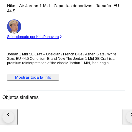
Nike - Air Jordan 1 Mid - Zapatillas deportivas - Tamaño: EU
44.5
Experto
Seleccionado por Kris Panavara
Jordan 1 Mid SE Craft – Obsidian / French Blue / Ashen Slate / White
Size: EU 44.5 Condition: Brand New The Jordan 1 Mid SE Craft is a
premium reinterpretation of the classic Jordan 1 Mid, featuring a
deconstructed design with layered materials and exposed stitching. This
colorway combines Obsidian, French Blue, Ashen Slate, and White,
offering a stylish and contemporary look. Perfect for collectors and
Mostrar toda la info
sneaker enthusiasts seeking a unique and wearable Jordan 1. Details:
Model: Jordan 1 Mid SE Craft Colorway: Obsidian / French Blue / Ashen
Slate / White Size: EU 44.5 Condition: Brand new, never worn Multi-
material upper with deconstructed Craft design Mid-top silhouette for
Objetos similares
support and style Cushioned insole for comfort Iconic Air Jordan Wings
logo and Swoosh detailing A versatile and premium sneaker that
combines modern design with classic Jordan heritage.