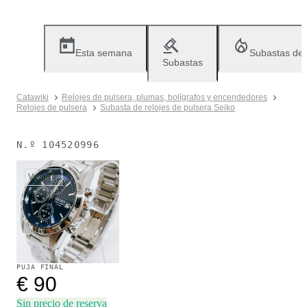
Esta semana
Subastas de
Subastas
Catawiki
Relojes de pulsera, plumas, bolígrafos y encendedores
Relojes de pulsera
Subasta de relojes de pulsera Seiko
N.º
104520996
Vendido
PUJA FINAL
€ 90
Sin precio de reserva