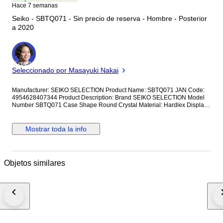
Hace 7 semanas
Seiko - SBTQ071 - Sin precio de reserva - Hombre - Posterior
a 2020
Experto
Seleccionado por Masayuki Nakai
Manufacturer: SEIKO SELECTION Product Name: SBTQ071 JAN Code:
4954628407344 Product Description: Brand SEIKO SELECTION Model
Number SBTQ071 Case Shape Round Crystal Material: Hardlex Display
Type: Analog Clasp: Triple-fold Case Material: Stainless Steel Case
Diameter/Width: 38.5 millimeters Case Thickness: 9.6 millimeters Band
Material/Type: Stainless Steel Band Size: Men's Standard Band Width: 20
Mostrar toda la info
millimeters Band Color: Silver Dial Color: Blue Bezel Material: Stainless
Steel Bezel Function: Tachymeter Bezel Calendar Function: Date Only
Other Functions: Chronograph Movement: Quartz SBTQ071 Quartz 10
ATM Water Resistance Tachymeter Stainless Steel Men's Watch Blank
Objetos similares
warranty card included; not stamped or dated