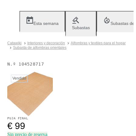
Esta semana
Subastas de
Subastas
Catawiki
Interiores y decoración
Alfombras y textiles para el hogar
Subasta de alfombras orientales
N.º
104528717
Vendido
PUJA FINAL
€ 99
Sin precio de reserva