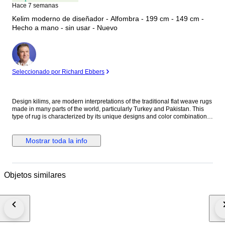
Hace 7 semanas
Kelim moderno de diseñador - Alfombra - 199 cm - 149 cm -
Hecho a mano - sin usar - Nuevo
Experto
Seleccionado por Richard Ebbers
Design kilims, are modern interpretations of the traditional flat weave rugs
made in many parts of the world, particularly Turkey and Pakistan. This
type of rug is characterized by its unique designs and color combinations
that enhance the space in which it is placed and create a stylish
atmosphere. A design kilim can come in many different sizes and shapes,
from small living room rugs to large room rugs. They go well with modern,
Mostrar toda la info
Scandinavian, bohemian or even industrial-inspired living styles. With
their flat weaving technique, design kilims are also ideal for high traffic
areas and are easy to clean. The charm of design kilims also lies in the
fact that they are hand-woven and created by talented artisans. These
Objetos similares
rugs embody a piece of craftsmanship and tradition combined with
contemporary design. They are more than just rugs - they tell stories and
bring rooms to life. In addition, design kilims are often made of high-
quality materials such as wool, cotton or even silk, which gives them a
pleasant quality and durability. Due to their special weaving technique,
they are also extremely durable and can remain in perfect condition for
many years. In summary, design kilims are a great way to add that certain