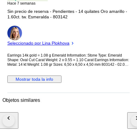
Hace 7 semanas
Sin precio de reserva - Pendientes - 14 quilates Oro amarillo -
1.60ct. tw. Esmeralda - 803142
Experto
Seleccionado por Lina Plokhova
Earrings 14k gold = 1.08 g Emerald Information: Stone Type: Emerald
Shape: Oval Cut Carat Weight: 2 x 0.55 = 1.10 Carat Earrings Information:
Metal: 14 kt Weight: 1.08 gr Sizes: 6,50 x 6,50 x 4,50 mm 803142 - 02.007
This jewelry has been tested and confirmed to be made of gold.
Gemstones are commonly treated to enhance colour or clarity. This has
not been researched for this specific item. PLEASE NOTE Your country of
Mostrar toda la info
residence may impose additional VAT, customs, and import fees which are
the sole responsibility of the buyer. If the winning bidder decides to
cancel/withdraw they will bear the risk, cost of all shipping, and return
import duties of the seller. Shipping Information: Delivery with registered
Objetos similares
tracking number by FEDEX. To offer our customers the most efficient and
cost-effective delivery option, this item will be shipped from a different
location than our main company address. This is due to recent changes in
tariff policies and aims solely to improve logistics and reduce
unnecessary costs for the buyer. We will provide full support throughout
the entire purchase and shipping process.