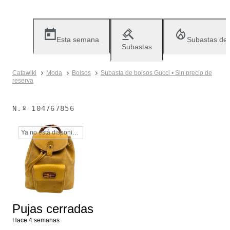
Esta semana
Subastas de
Subastas
Catawiki
Moda
Bolsos
Subasta de bolsos Gucci • Sin precio de
reserva
N.º
104767856
Ya no está disponible
Pujas cerradas
Hace 4 semanas