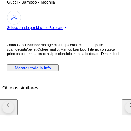
Gucci - Bamboo - Mochila
Experto
Seleccionado por Maxime Betticare
Zaino Gucci Bamboo vintage misura piccola. Materiale: pelle
scamosciata/pelle. Colore: giallo. Manico bamboo. Interno con tasca
principale e una tasca con zip e ciondolo in metallo dorato. Dimensioni
cm 22 (larghezza) x 22 (altezza) x 7 (profondità). Zaino vintage in ottime
condizioni che presenta principalmente difetti legati a macchie di sporco
per la conservazione soprattutto nelle parti in camoscio. Necessita
Mostrar toda la info
semplicemente di pulizia. Deformazione dei manici in pelle, leggeri segni.
Leggero scolorimento, graffi e ossidazione delle parti metalliche,
Condizioni interne: buone condizioni. Leggero odore di chiuso.
Spedizione assicurata entro 24/48 ore dal pagamento. Eventuali
Objetos similares
limitazioni o costi di importazione e dogana sono a carico dell'acquirente.