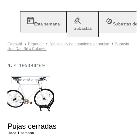
Esta semana
Subastas de
Subastas
Catawiki
Deportes
Bicicletas y equipamiento deportivo
Subasta
Neo Dad Srl x Catawiki
N.º
105390469
Ya no está disponible
Pujas cerradas
Hace 1 semana