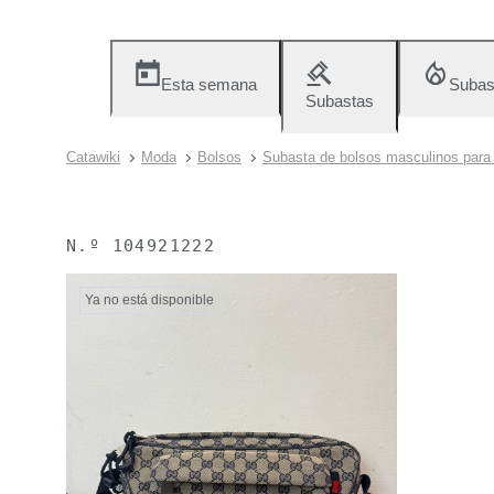
Esta semana
Subas
Subastas
Catawiki
Moda
Bolsos
Subasta de bolsos masculinos para e
N.º
104921222
Ya no está disponible