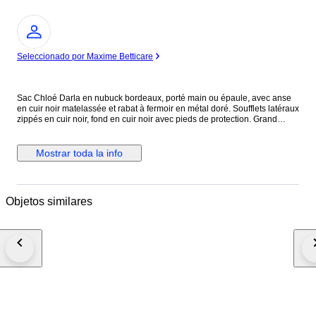
Experto
Seleccionado por Maxime Betticare
Sac Chloé Darla en nubuck bordeaux, porté main ou épaule, avec anse
en cuir noir matelassée et rabat à fermoir en métal doré. Soufflets latéraux
zippés en cuir noir, fond en cuir noir avec pieds de protection. Grand
compartiment principal doublé en coton noir avec poche intérieure
zippée. Modèle de 2010, direction artistique Hannah MacGibbon. Issu
des ventes privées. Légère patine du nubuck signalée.
Mostrar toda la info
Objetos similares