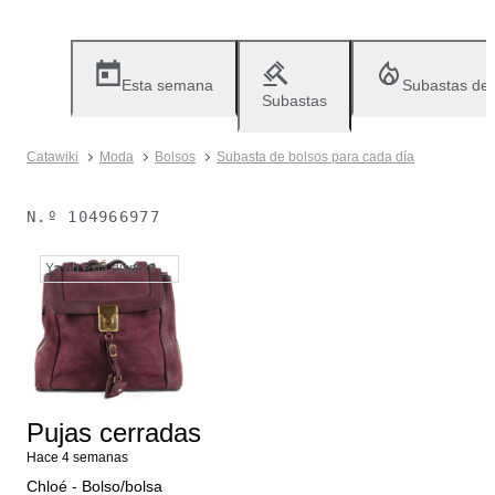
Esta semana
Subastas de
Subastas
Catawiki
Moda
Bolsos
Subasta de bolsos para cada día
N.º
104966977
Ya no está disponible
Pujas cerradas
Hace 4 semanas
Chloé - Bolso/bolsa