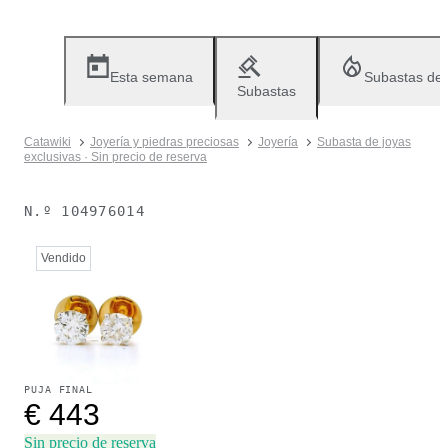
Esta semana
Subastas de
Subastas
Catawiki
Joyería y piedras preciosas
Joyería
Subasta de joyas
exclusivas · Sin precio de reserva
N.º
104976014
Vendido
PUJA FINAL
€ 443
Sin precio de reserva