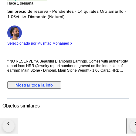
Hace 1 semana
Sin precio de reserva - Pendientes - 14 quilates Oro amarillo -
1.06ct. tw. Diamante (Natural)
Experto
Seleccionado por Mushtaq Mohamed
" NO RESERVE " A Beautiful Diamonds Earrings. Comes with authenticity
report from HRR (Jewelry report number engraved on the inner side of
earring) Main Stone - Dimond, Main Stone Weight - 1.06 Carat, HRD
Report No. - J260000036738 Total Number of Diamonds - 2 Diamond
Shape and Cut - Round Brilliant Cut, Diamond Color & Clarity - E/F - SI-P
Diamonds EF is color of diamonds Set in 14k Yellow gold
Mostrar toda la info
Objetos similares