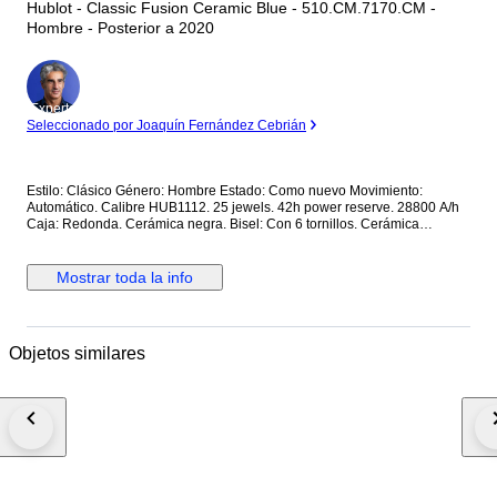
Hublot - Classic Fusion Ceramic Blue - 510.CM.7170.CM -
Hombre - Posterior a 2020
Experto
Seleccionado por Joaquín Fernández Cebrián
Estilo: Clásico Género: Hombre Estado: Como nuevo Movimiento:
Automático. Calibre HUB1112. 25 jewels. 42h power reserve. 28800 A/h
Caja: Redonda. Cerámica negra. Bisel: Con 6 tornillos. Cerámica
Corona: Con logo. Tapa trasera: Con cristal. Con inscripciones. Sujeta
con 6 tornillos. Cerámica. Esfera: Azul. Calendario a las 3. Segundero
central. Cristal: Zafiro. Plano. Antirreflejo. Correa: Cerámica Cierre: Con
Mostrar toda la info
logo. Con pulsadores. Deployante doble. Titanio Dimensiones: Diámetro
(sin corona): 45 mm. Altura con asas: 52 mm. Grueso: 10.5 mm. Anchura
entre asas: 25.7 mm. Anchura cierre: 23.5 mm. Peso: 163 gr Resistencia
al agua: 5 Atm. Caja original de madera. Garantía activada en la web
Objetos similares
oficial de Hublot. Precio de tarifa (PVP): 10500€