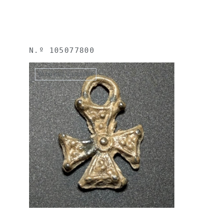
N.º
105077800
Ya no está disponible