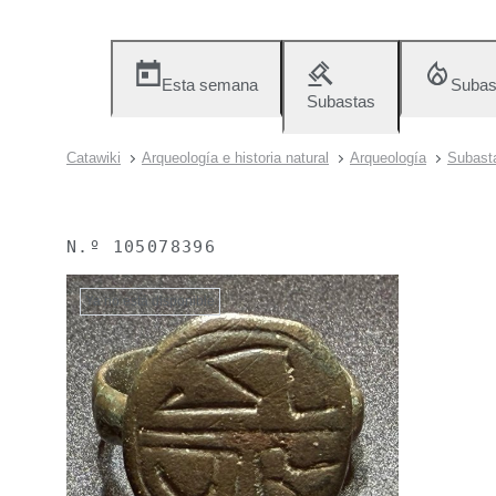
Esta semana
Subas
Subastas
Catawiki
Arqueología e historia natural
Arqueología
Subasta
N.º
105078396
Ya no está disponible