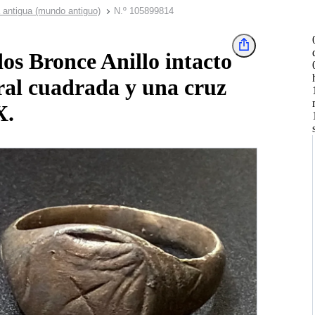
a antigua (mundo antiguo)
N.º 105899814
os Bronce Anillo intacto
tral cuadrada y una cruz
X.