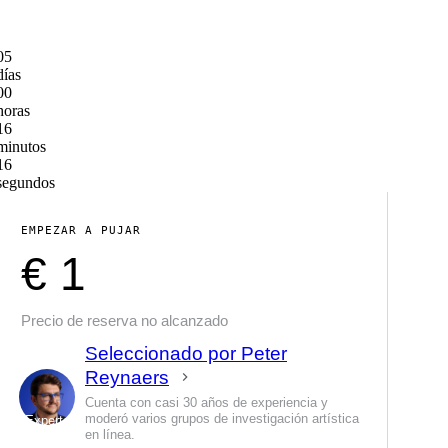
05
días
00
horas
16
minutos
16
segundos
EMPEZAR A PUJAR
€ 1
Precio de reserva no alcanzado
Seleccionado por Peter
Reynaers
Cuenta con casi 30 años de experiencia y
moderó varios grupos de investigación artística
Experto
en línea.