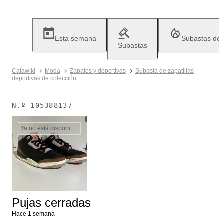
Esta semana
Subastas de
Subastas
Catawiki
Moda
Zapatos y deportivas
Subasta de zapatillas
deportivas de colección
N.º
105388137
Ya no está disponible
Pujas cerradas
Hace 1 semana