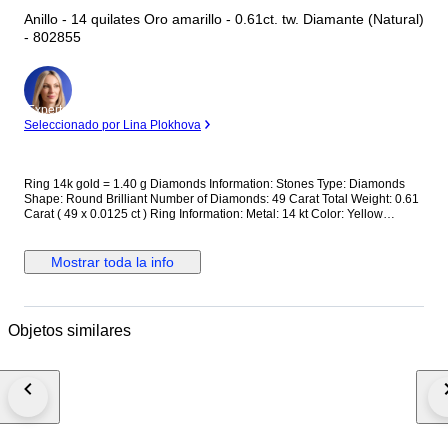
Anillo - 14 quilates Oro amarillo - 0.61ct. tw. Diamante (Natural)
- 802855
Experto
Seleccionado por Lina Plokhova
Ring 14k gold = 1.40 g Diamonds Information: Stones Type: Diamonds
Shape: Round Brilliant Number of Diamonds: 49 Carat Total Weight: 0.61
Carat ( 49 x 0.0125 ct ) Ring Information: Metal: 14 kt Color: Yellow
Weight: 1.40 gr Sizes: 20.30 mm x 20.30 mm x 3.70 mm ( inside diameter
= 17.20 mm ) 802855 ( 01.034 ) This jewelry has been tested and
confirmed to be made of gold. Gemstones are commonly treated to
Mostrar toda la info
enhance colour or clarity. This has not been researched for this specific
item. PLEASE NOTE Your country of residence may impose additional
VAT, customs, and import fees which are the sole responsibility of the
buyer. If the winning bidder decides to cancel/withdraw they will bear the
Objetos similares
risk, cost of all shipping, and return import duties of the seller. Shipping
Information: Delivery with registered tracking number by FEDEX. To offer
our customers the most efficient and cost-effective delivery option, this
item will be shipped from a different location than our main company
address. This is due to recent changes in tariff policies and aims solely to
improve logistics and reduce unnecessary costs for the buyer. We will
provide full support throughout the entire purchase and shipping process.