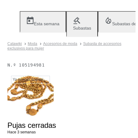
Esta semana
Subastas de
Subastas
Catawiki
Moda
Accesorios de moda
Subasta de accesorios
exclusivos para mujer
N.º
105194981
Ya no está disponible
Pujas cerradas
Hace 3 semanas