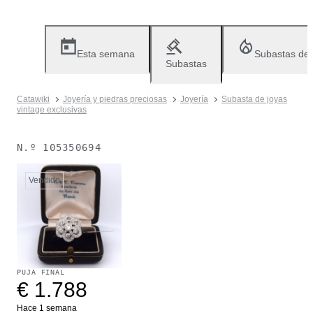
Esta semana
Subastas de
Subastas
Catawiki
Joyería y piedras preciosas
Joyería
Subasta de joyas
vintage exclusivas
N.º
105350694
Vendido
PUJA FINAL
€ 1.788
Hace 1 semana