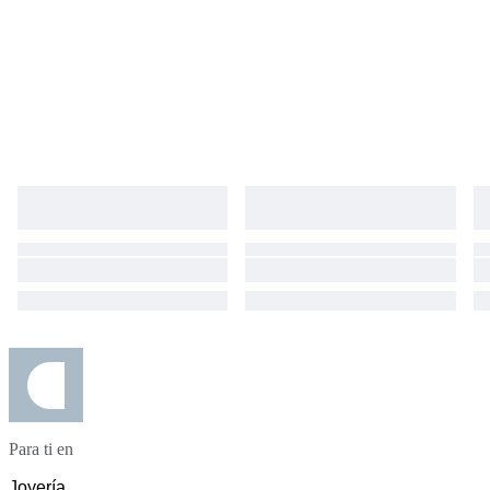
Para ti en
Joyería