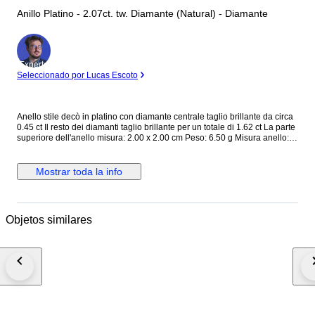
Anillo Platino - 2.07ct. tw. Diamante (Natural) - Diamante
Experto
Seleccionado por Lucas Escoto
Anello stile decò in platino con diamante centrale taglio brillante da circa
0.45 ct Il resto dei diamanti taglio brillante per un totale di 1.62 ct La parte
superiore dell'anello misura: 2.00 x 2.00 cm Peso: 6.50 g Misura anello:
EU 51 (è possibile cambiare la misura) Completo di garanzia e scatola.
Spedizione tracciata e assicurata. Gli acquirenti al di fuori dell' UE devono
tenere conto dell'IVA e dei dazi doganali che devono pagare. Dogana e
Mostrar toda la info
tasse: il tuo paese di residenza potrebbe imporre dazi doganali e tasse
d'importazione supplementari. Si prega di verificare le leggi del proprio
paese di residenza se sono applicabili tasse o dazi d'importazione. Non
possiamo essere ritenuti responsabili per eventuali spese sostenute per
Objetos similares
l'importazione di gioielli nel vostro paese di residenza Campanile Gioielli
S.R.L