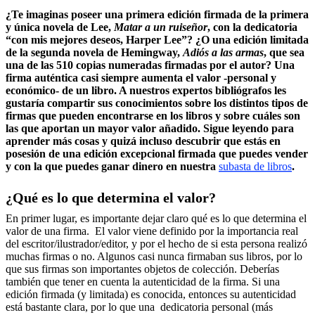
¿Te imaginas poseer una primera edición firmada de la primera
y única novela de Lee,
Matar a un ruiseñor
, con la dedicatoria
“con mis mejores deseos, Harper Lee”? ¿O una edición limitada
de la segunda novela de Hemingway,
Adiós a las armas
, que sea
una de las 510 copias numeradas firmadas por el autor? Una
firma auténtica casi siempre aumenta el valor -personal y
económico- de un libro. A nuestros expertos bibliógrafos les
gustaría compartir sus conocimientos sobre los distintos tipos de
firmas que pueden encontrarse en los libros y sobre cuáles son
las que aportan un mayor valor añadido. Sigue leyendo para
aprender más cosas y quizá incluso descubrir que estás en
posesión de una edición excepcional firmada que puedes vender
y con la que puedes ganar dinero en nuestra
subasta de libros
.
¿Qué es lo que determina el valor?
En primer lugar, es importante dejar claro qué es lo que determina el
valor de una firma. El valor viene definido por la importancia real
del escritor/ilustrador/editor, y por el hecho de si esta persona realizó
muchas firmas o no. Algunos casi nunca firmaban sus libros, por lo
que sus firmas son importantes objetos de colección. Deberías
también que tener en cuenta la autenticidad de la firma. Si una
edición firmada (y limitada) es conocida, entonces su autenticidad
está bastante clara, por lo que una dedicatoria personal (más